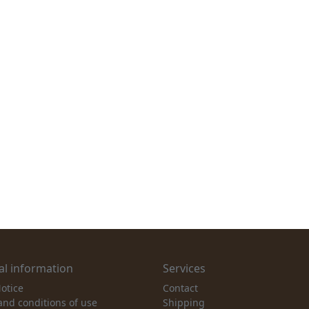
l information
Services
otice
Contact
and conditions of use
Shipping