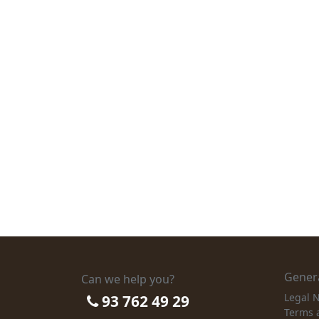
Genera
Can we help you?
Legal N
93 762 49 29
Terms 