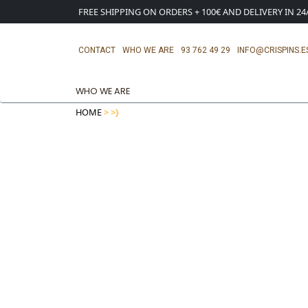
FREE SHIPPING ON ORDERS + 100€ AND DELIVERY IN 2
CONTACT
WHO WE ARE
93 762 49 29
INFO@CRISPINS.E
WHO WE ARE
HOME
>
>}